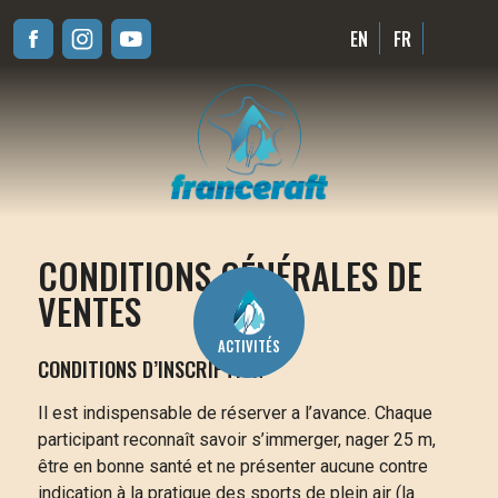
EN
FR
Franceraft
Spécialiste du Rafting et des sports d'eau vive en Savoie
CONDITIONS GÉNÉRALES DE
VENTES
ACTIVITÉS
CONDITIONS D’INSCRIPTION
Il est indispensable de réserver a l’avance. Chaque
participant reconnaît savoir s’immerger, nager 25 m,
être en bonne santé et ne présenter aucune contre
indication à la pratique des sports de plein air (la