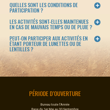
QUELLES SONT LES CONDITIONS DE
PARTICIPATION ?
LES ACTIVITÉS SONT-ELLES MAINTENUES
EN CAS DE MAUVAIS TEMPS OU DE PLUIE ?
PEUT-ON PARTICIPER AUX ACTIVITÉS EN
ÉTANT PORTEUR DE LUNETTES OU DE
LENTILLES ?
PÉRIODE D’OUVERTURE
Bureau toute l’Année
Base du 1er Mai au 30 Septembre